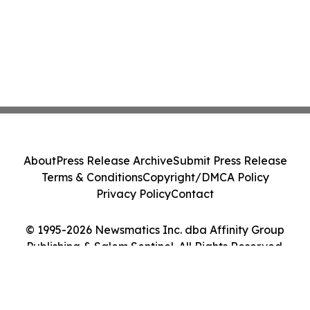
About
Press Release Archive
Submit Press Release
Terms & Conditions
Copyright/DMCA Policy
Privacy Policy
Contact
© 1995-2026 Newsmatics Inc. dba Affinity Group
Publishing & Salem Sentinel. All Rights Reserved.
Cookie Settings / Your Privacy Choices