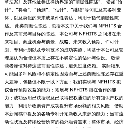
革法案》及其他证券法律所界定的“前瞻性陈述”。 诸如“预
计”、“将会”、“预测”、“估计”、“继续”等词汇及其各种变
体，以及类似的未来或条件性表达，均用于指代前瞻性陈
述。 此类前瞻性陈述，包括本文中关于我们与 NFHITS 合
作及其前景与目标的陈述、本公司与 NFHITS 之间潜在未
来项目、商业机会与前景、战略、未来收入预期、许可计
划、专利计划以及专利技术的成功实施，均基于本公司及管
理层认为合理但本质上存在不确定性的估计与假设。 敬请
读者谨慎对待这些前瞻性陈述，避免过度依赖。 实际结果
可能因多种风险和不确定性因素而与上述前瞻性陈述存在重
大差异，包括但不限于以下方面：我们实现与 NFHITS 拟
议合作预期效益的能力；拓展与 NFHITS 潜在合作的能
力；成功运用已获授权及已取得授权通知的所有知识产权的
能力；利用所收购资产成功提升市场份额的相关风险；借助
本新闻稿中提及的各项专利开拓新收入来源的能力；当前流
动性状况及持续经营所需的额外融资需求；整体市场、经济