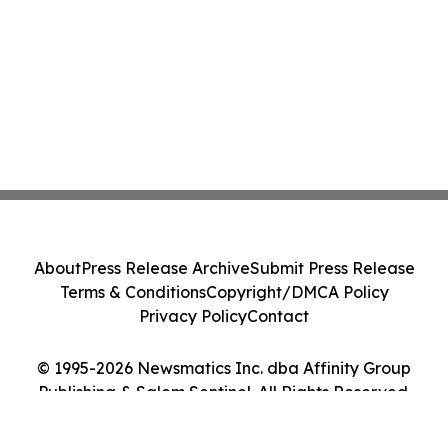
About
Press Release Archive
Submit Press Release
Terms & Conditions
Copyright/DMCA Policy
Privacy Policy
Contact
© 1995-2026 Newsmatics Inc. dba Affinity Group
Publishing & Salem Sentinel. All Rights Reserved.
Cookie Settings / Your Privacy Choices